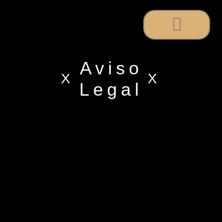
EL RESTAURANTE
Aviso
X
X
Legal